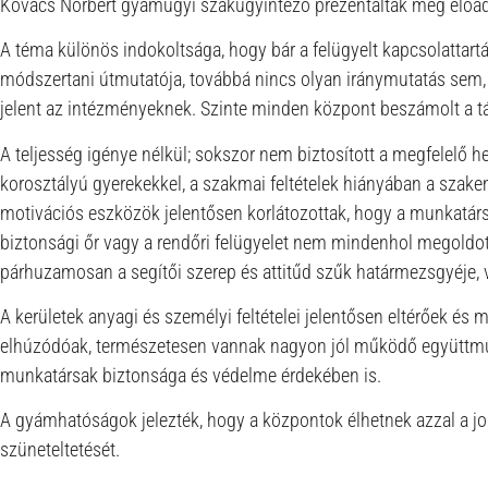
Kovács Norbert gyámügyi szakügyintéző prezentálták még előadá
A téma különös indokoltsága, hogy bár a felügyelt kapcsolattar
módszertani útmutatója, továbbá nincs olyan iránymutatás se
jelent az intézményeknek. Szinte minden központ beszámolt a tár
A teljesség igénye nélkül; sokszor nem biztosított a megfelelő 
korosztályú gyerekekkel, a szakmai feltételek hiányában a szak
motivációs eszközök jelentősen korlátozottak, hogy a munkatársak
biztonsági őr vagy a rendőri felügyelet nem mindenhol megoldo
párhuzamosan a segítői szerep és attitűd szűk határmezsgyéje, 
A kerületek anyagi és személyi feltételei jelentősen eltérőek és 
elhúzódóak, természetesen vannak nagyon jól működő együttműk
munkatársak biztonsága és védelme érdekében is.
A gyámhatóságok jelezték, hogy a központok élhetnek azzal a jogu
szüneteltetését.