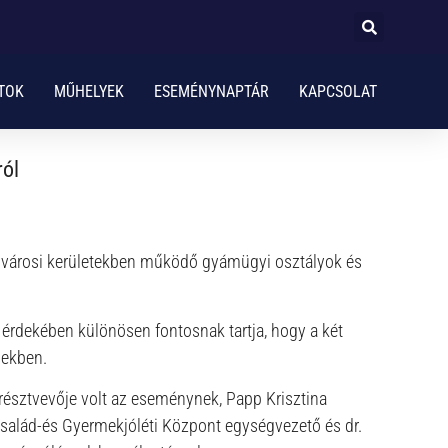
TOK
MŰHELYEK
ESEMÉNYNAPTÁR
KAPCSOLAT
ról
fővárosi kerületekben működő gyámügyi osztályok és
rdekében különösen fontosnak tartja, hogy a két
sekben.
v résztvevője volt az eseménynek, Papp Krisztina
Család-és Gyermekjóléti Központ egységvezető és dr.