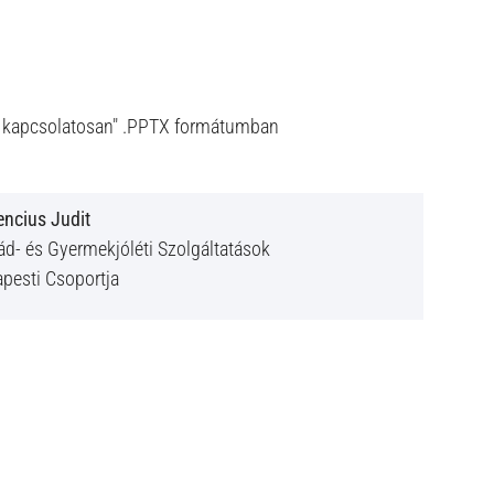
el kapcsolatosan" .PPTX formátumban
ncius Judit
ád- és Gyermekjóléti Szolgáltatások
pesti Csoportja