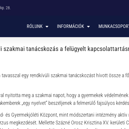
p. 28. ​
RÓLUNK
INFORMÁCIÓK
MUNKACSOPOR
i szakmai tanácskozás a felügyelt kapcsolattartás
tavasszal egy rendkívüli szakmai tanácskozást hívott össze a 
l nyitotta meg a szakmai napot, hogy a gyermekek védelmének é
emberek „egy nyelvet” beszéljenek a felmerülő fajsúlyos kérdé
Család- és Gyermekjóléti Központ, mint módszertani intézmény aktí
zus megkezdését. Mellette Százné Orosz Krisztina XV. kerületi 