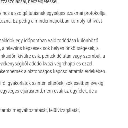
zzászólással, beszélgetéssel.
sincs a szolgáltatásnak egységes szakmai protokollja,
kozna. Ez pedig a mindennapokban komoly kihívást
 családok egy időpontban való torlódása különböző
, a releváns képzések sok helyen önköltségesek, a
unkaidőn kívülre esik, péntek délután vagy szombat, a
evékenységből adódó kvázi végrehajtó és ezzel
zakembernek a biztonságos kapcsolattartás érdekében.
írói gyakorlatok szintén eltérőek, sok esetben évekig
gységes eljárásrend, nem csak az ügyfelek, de a
rtás megváltoztatását, felülvizsgálatát,