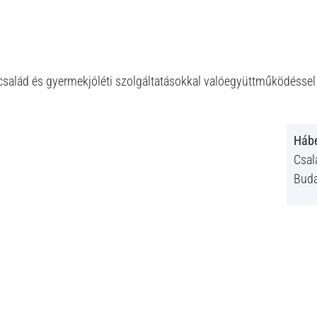
a család és gyermekjóléti szolgáltatásokkal valóegyüttműködéss
Hábe
Csal
Buda