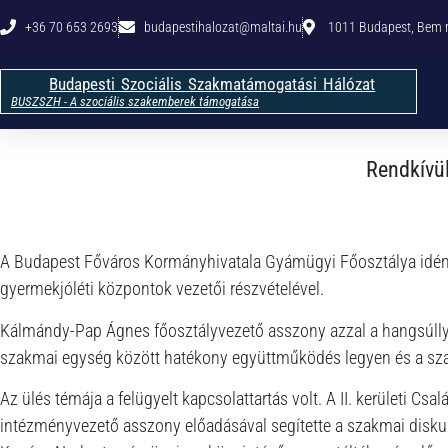
+36 70 653 2693
budapestihalozat@maltai.hu​
1011 Budapest, Bem rk
Budapesti Szociális Szakmatámogatási Hálózat
BUSZSZH - A szociális szakemberek támogatása
Rendkívül
A Budapest Főváros Kormányhivatala Gyámügyi Főosztálya idén 
gyermekjóléti központok vezetői részvételével.
Kálmándy-Pap Ágnes főosztályvezető asszony azzal a hangsúllya
szakmai egység között hatékony együttműködés legyen és a szak
Az ülés témája a felügyelt kapcsolattartás volt. A II. kerületi 
intézményvezető asszony előadásával segítette a szakmai diskur