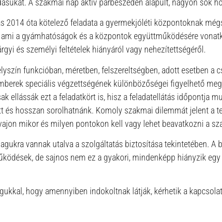
sukat. A szakmai nap aktív párbeszéden alapult, nagyon sok ho
tás 2014 óta kötelező feladata a gyermekjóléti központoknak még
m, ami a gyámhatóságok és a központok együttműködésére vonat
gyi és személyi feltételek hiányáról vagy nehezítettségéről.
helyszín funkcióban, méretben, felszereltségben, adott esetben a
emberek speciális végzettségének különbözőségei figyelhető meg
 ellássák ezt a feladatkört is, hisz a feladatellátás időpontja m
tt és hosszan sorolhatnánk. Komoly szakmai dilemmát jelent a t
vajon mikor és milyen pontokon kell vagy lehet beavatkozni a s
magukra vannak utalva a szolgáltatás biztosítása tekintetében. A b
ödések, de sajnos nem ez a gyakori, mindenképp hiányzik egy e
kkal, hogy amennyiben indokoltnak látják, kérhetik a kapcsolatta