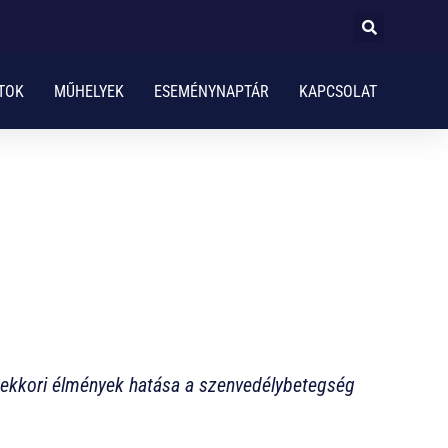
TOK
MŰHELYEK
ESEMÉNYNAPTÁR
KAPCSOLAT
rmekkori élmények hatása a szenvedélybetegség