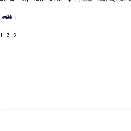
Tovább →
1
2
3