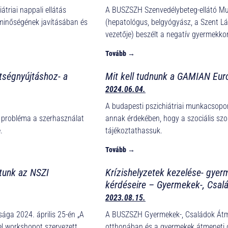
átriai nappali ellátás
A BUSZSZH Szenvedélybeteg-ellátó M
tminőségének javításában és
(hepatológus, belgyógyász, a Szent Lá
vezetője) beszélt a negatív gyermekkori
Tovább →
tségnyújtáshoz- a
Mit kell tudnunk a GAMIAN Eur
2024.06.04.
A budapesti pszichiátriai munkacsopo
ó probléma a szerhasználat
annak érdekében, hogy a szociális szol
 jelenléte.
tájékoztathassuk.
Tovább →
tunk az NSZI
Krízishelyzetek kezelése- gyer
kérdéseire – Gyermekek-, Csal
2023.08.15.
sága 2024. április 25-én „A
A BUSZSZH Gyermekek-, Családok Átme
mmel workshopot szervezett.
otthonában és a gyermekek átmeneti 