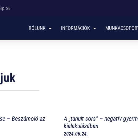
p. 28. ​
RÓLUNK
INFORMÁCIÓK
MUNKACSOPOR
ljuk
tése – Beszámoló az
A „tanult sors” – negatív gye
kialakulásában
2024.06.24.