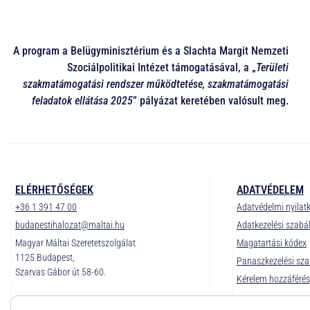
A program a Belügyminisztérium és a Slachta Margit Nemzeti
Szociálpolitikai Intézet támogatásával, a „
Területi
szakmatámogatási rendszer működtetése, szakmatámogatási
feladatok ellátása 2025
” pályázat keretében valósult meg.
ELÉRHETŐSÉGEK
ADATVÉDELEM
+36 1 391 47 00
Adatvédelmi nyilat
budapestihalozat@maltai.hu
Adatkezelési szabá
Magyar Máltai Szeretetszolgálat
Magatartási kódex
1125 Budapest,
Panaszkezelési sza
Szarvas Gábor út 58-60.
Kérelem hozzáférés,