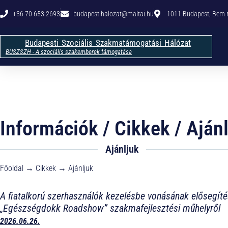
+36 70 653 2693
budapestihalozat@maltai.hu​
1011 Budapest, Bem rk
Budapesti Szociális Szakmatámogatási Hálózat
BUSZSZH - A szociális szakemberek támogatása
Információk / Cikkek / Aján
Ajánljuk
Főoldal → Cikkek → Ajánljuk
A fiatalkorú szerhasználók kezelésbe vonásának elősegí
„Egészségdokk Roadshow” szakmafejlesztési műhelyről
2026.06.26.