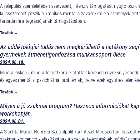
A felépülés szemléletében szervezett, intenzív támogatást nyújtó pszichi
kulcsszerepet játszik a krónikus mentális zavarokkal élő személyek éle
társadalmi integrációjának támogatásában.
Tovább →
Az addiktológiai tudás nem megkerülhető a hatékony segí
gyermekek átmenetigondozása munkacsoport ülése
2024.06.10.
Mind a kiskorú, mind a felnőttkorú ellátottak körében egyre súlyosbod
és egyes mentális, pszichiátriai problémák, illetve ezek együttes
Tovább →
Milyen a jó szakmai program? Hasznos információkat kap
workshopján.
2024.06.01.
A Slachta Margit Nemzeti Szociálpolitikai Intézet Módszertani Igazgató
szakmai koncepció kialakításának alapelvei, felépítésének módja” cí