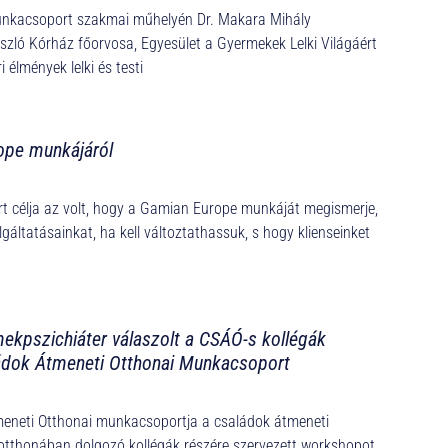
unkacsoport szakmai műhelyén Dr. Makara Mihály
szló Kórház főorvosa, Egyesület a Gyermekek Lelki Világáért
 élmények lelki és testi
ope munkájáról
rt célja az volt, hogy a Gamian Europe munkáját megismerje,
gáltatásainkat, ha kell változtathassuk, s hogy klienseinket
mekpszichiáter válaszolt a CSÁÓ-s kollégák
ádok Átmeneti Otthonai Munkacsoport
neti Otthonai munkacsoportja a családok átmeneti
otthonában dolgozó kollégák részére szervezett workshopot