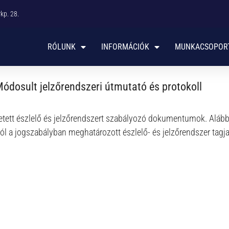
p. 28. ​
RÓLUNK
INFORMÁCIÓK
MUNKACSOPOR
ódosult jelzőrendszeri útmutató és protokoll
tett észlelő és jelzőrendszert szabályozó dokumentumok. Alábbi l
ól a jogszabályban meghatározott észlelő- és jelzőrendszer tagja