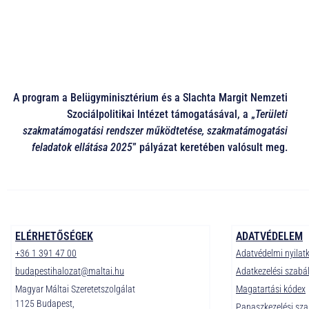
A program a Belügyminisztérium és a Slachta Margit Nemzeti
Szociálpolitikai Intézet támogatásával, a „
Területi
szakmatámogatási rendszer működtetése, szakmatámogatási
feladatok ellátása 2025
” pályázat keretében valósult meg.
ELÉRHETŐSÉGEK
ADATVÉDELEM
+36 1 391 47 00
Adatvédelmi nyilat
budapestihalozat@maltai.hu
Adatkezelési szabá
Magyar Máltai Szeretetszolgálat
Magatartási kódex
1125 Budapest,
Panaszkezelési sza