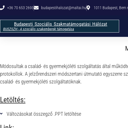
+36 70 653 2693
budapestihalozat@maltai.hu​
1011 Budapest, Bem rk
Budapesti Szociális Szakmatámogatási Hálózat
BUSZSZH - A szociális szakemberek támogatása
M
Módosultak a család- és gyermekjóléti szolgáltatás által működte
protokollok. A jelzőrendszeri módszertani útmutató egyszerre sz
család- és gyermekjóléti szolgáltatóknak.
Letöltés:
Változásokat összegző .PPT letöltése
Link: