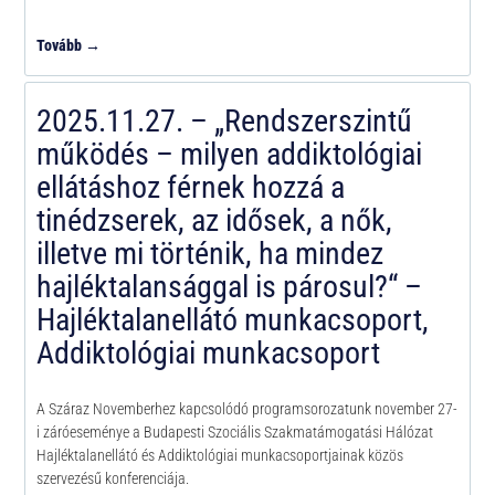
Tovább →
2025.11.27. – „Rendszerszintű
működés – milyen addiktológiai
ellátáshoz férnek hozzá a
tinédzserek, az idősek, a nők,
illetve mi történik, ha mindez
hajléktalansággal is párosul?“ –
Hajléktalanellátó munkacsoport,
Addiktológiai munkacsoport
A Száraz Novemberhez kapcsolódó programsorozatunk november 27-
i záróeseménye a Budapesti Szociális Szakmatámogatási Hálózat
Hajléktalanellátó és Addiktológiai munkacsoportjainak közös
szervezésű konferenciája.