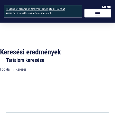
MENÜ
Budapesti Szociális Szakmatámogatási Hálózat
BUSZSZH - A szociális szakemberek támogatása
Keresési eredmények
Tartalom keresése
Főoldal → Keresés