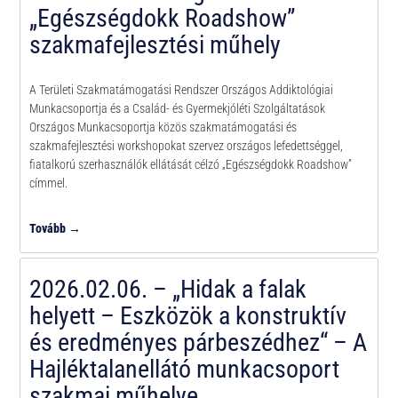
„Egészségdokk Roadshow”
szakmafejlesztési műhely
A Területi Szakmatámogatási Rendszer Országos Addiktológiai
Munkacsoportja és a Család- és Gyermekjóléti Szolgáltatások
Országos Munkacsoportja közös szakmatámogatási és
szakmafejlesztési workshopokat szervez országos lefedettséggel,
fiatalkorú szerhasználók ellátását célzó „Egészségdokk Roadshow”
címmel.
Tovább →
2026.02.06. – „Hidak a falak
helyett – Eszközök a konstruktív
és eredményes párbeszédhez“ – A
Hajléktalanellátó munkacsoport
szakmai műhelye