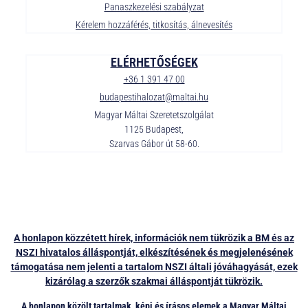
Panaszkezelési szabályzat
Kérelem hozzáférés, titkosítás, álnevesítés
ELÉRHETŐSÉGEK
+36 1 391 47 00
budapestihalozat@maltai.hu
Magyar Máltai Szeretetszolgálat
1125 Budapest,
Szarvas Gábor út 58-60.
A honlapon közzétett hírek, információk nem tükrözik a BM és az
NSZI hivatalos álláspontját, elkészítésének és megjelenésének
támogatása nem jelenti a tartalom NSZI általi jóváhagyását, ezek
kizárólag a szerzők szakmai álláspontját tükrözik.
A honlapon közölt tartalmak, képi és írásos elemek a Magyar Máltai