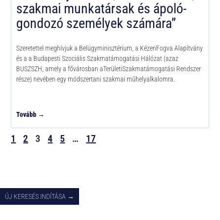
szakmai munkatársak és ápoló-
gondozó személyek számára”
Szeretettel meghívjuk a Belügyminisztérium, a KézenFogva Alapítvány
és a a Budapesti Szociális Szakmatámogatási Hálózat (azaz
BUSZSZH, amely a fővárosban aTerületiSzakmatámogatási Rendszer
része) nevében egy módszertani szakmai műhelyalkalomra.
Tovább →
1
2
3
4
5
…
17
ÚJ KERESÉS INDÍTÁSA →