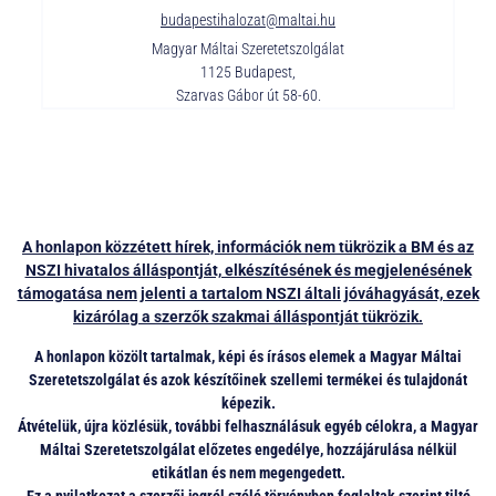
budapestihalozat@maltai.hu
Magyar Máltai Szeretetszolgálat
1125 Budapest,
Szarvas Gábor út 58-60.
A honlapon közzétett hírek, információk nem tükrözik a BM és az
NSZI hivatalos álláspontját, elkészítésének és megjelenésének
támogatása nem jelenti a tartalom NSZI általi jóváhagyását, ezek
kizárólag a szerzők szakmai álláspontját tükrözik.
A honlapon közölt tartalmak, képi és írásos elemek a Magyar Máltai
Szeretetszolgálat és azok készítőinek szellemi termékei és tulajdonát
képezik.
Átvételük, újra közlésük, további felhasználásuk egyéb célokra, a Magyar
Máltai Szeretetszolgálat előzetes engedélye, hozzájárulása nélkül
etikátlan és nem megengedett.
Ez a nyilatkozat a szerzői jogról szóló törvényben foglaltak szerint tiltó