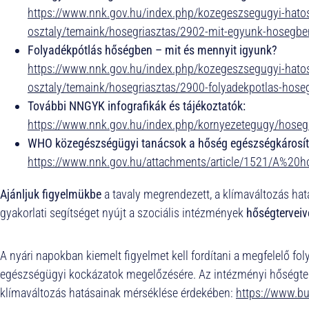
https://www.nnk.gov.hu/index.php/kozegeszsegugyi-hatos
osztaly/temaink/hosegriasztas/2902-mit-egyunk-hosegben-m
Folyadékpótlás hőségben – mit és mennyit igyunk?
https://www.nnk.gov.hu/index.php/kozegeszsegugyi-hatos
osztaly/temaink/hosegriasztas/2900-folyadekpotlas-hose
További NNGYK infografikák és tájékoztatók:
https://www.nnk.gov.hu/index.php/kornyezetegugy/hoseg
WHO közegészségügyi tanácsok a hőség egészségkárosít
https://www.nnk.gov.hu/attachments/article/1521/A%20
Ajánljuk figyelmükbe
a tavaly megrendezett, a klímaváltozás ha
gyakorlati segítséget nyújt a szociális intézmények
hőségterveiv
A nyári napokban kiemelt figyelmet kell fordítani a megfelelő fol
egészségügyi kockázatok megelőzésére. Az intézményi hőségterv
klímaváltozás hatásainak mérséklése érdekében:
https://www.b