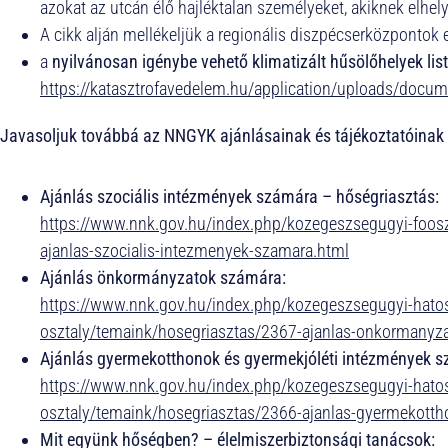
azokat az utcán élő hajléktalan személyeket, akiknek elh
A cikk alján mellékeljük a regionális diszpécserközpontok 
a
nyilvánosan igénybe vehető klimatizált hűsölőhelyek lis
https://katasztrofavedelem.hu/application/uploads/docu
Javasoljuk továbbá az NNGYK ajánlásainak és tájékoztatóinak á
Ajánlás szociális intézmények számára – hőségriasztás:
https://www.nnk.gov.hu/index.php/kozegeszsegugyi-foosz
ajanlas-szocialis-intezmenyek-szamara.html
Ajánlás önkormányzatok számára:
https://www.nnk.gov.hu/index.php/kozegeszsegugyi-hatos
osztaly/temaink/hosegriasztas/2367-ajanlas-onkormanyz
Ajánlás gyermekotthonok és gyermekjóléti intézmények 
https://www.nnk.gov.hu/index.php/kozegeszsegugyi-hatos
osztaly/temaink/hosegriasztas/2366-ajanlas-gyermekotth
Mit együnk hőségben? – élelmiszerbiztonsági tanácsok: