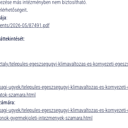
elyezése más intézményben nem biztosítható.
elérhetőségeit
.
tája
:
ments/2026-05/87491.pdf
ttekintését:
taly/telepules-egeszsegugyi-klimavaltozas-es-kornyezeti-eges
agi-ugyek/telepules-egeszsegugyi-klimavaltozas-es-kornyezeti
atok-szamara.html
számára:
agi-ugyek/telepules-egeszsegugyi-klimavaltozas-es-kornyezeti
onok-gyermekjoleti-intezmenyek-szamara.html