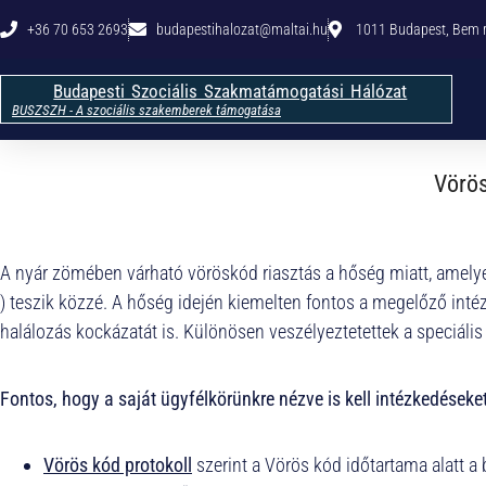
+36 70 653 2693
budapestihalozat@maltai.hu​
1011 Budapest, Bem rk
Budapesti Szociális Szakmatámogatási Hálózat
BUSZSZH - A szociális szakemberek támogatása
Vörös
A nyár zömében várható vöröskód riasztás a hőség miatt, amelyet 
) teszik közzé. A hőség idején kiemelten fontos a megelőző in
halálozás kockázatát is. Különösen veszélyeztetettek a speciáli
Fontos, hogy a saját ügyfélkörünkre nézve is kell intézkedéseket
Vörös kód protokoll
szerint a Vörös kód időtartama alatt a