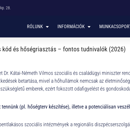
p. 28. ​
RÓLUNK
INFORMÁCIÓK
MUNKACSOPOR
 kód és hőségriasztás – fontos tudnivalók (2026)
Dr. Kátai-Németh Vilmos szociális és családügyi miniszter rendel
tézkedések betartása, mivel a hőhullámok nemcsak az életminősé
s szükségletű emberek, ezért fokozott odafigyelést és gondoskod
 tennünk (pl. hőségterv készítése), illetve a potenciálisan vesz
 bentlakásos szociális intézmények a regionális diszpécserszolgá