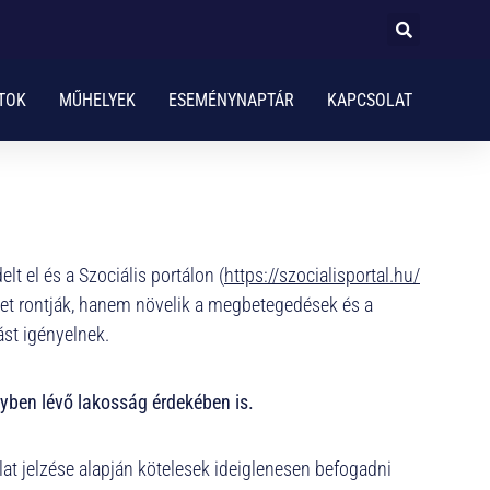
TOK
MŰHELYEK
ESEMÉNYNAPTÁR
KAPCSOLAT
t el és a Szociális portálon (
https://szocialisportal.hu/
get rontják, hanem növelik a megbetegedések és a
ást igényelnek.
élyben lévő lakosság érdekében is.
lat jelzése alapján kötelesek ideiglenesen befogadni