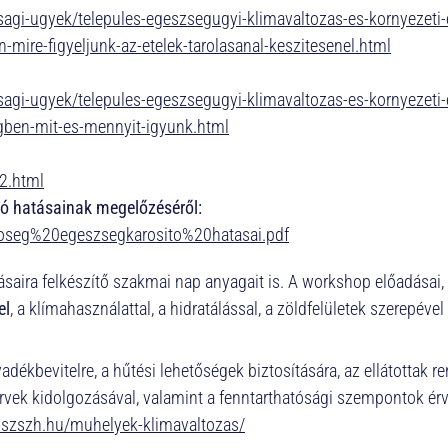
agi-ugyek/telepules-egeszsegugyi-klimavaltozas-es-kornyezeti
ire-figyeljunk-az-etelek-tarolasanal-keszitesenel.html
agi-ugyek/telepules-egeszsegugyi-klimavaltozas-es-kornyezeti
gben-mit-es-mennyit-igyunk.html
2.html
ó hatásainak megelőzéséről:
hoseg%20egeszsegkarosito%20hatasai.pdf
tásaira felkészítő szakmai nap anyagait is. A workshop előadás
el
, a klímahasználattal, a hidratálással, a zöldfelületek szerepé
yadékbevitelre, a hűtési lehetőségek biztosítására, az ellátottak
ek kidolgozásával, valamint a fenntarthatósági szempontok érv
uszszh.hu/muhelyek-klimavaltozas/