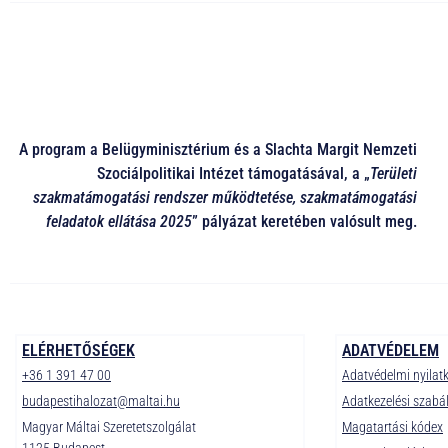
A program a Belügyminisztérium és a Slachta Margit Nemzeti
Szociálpolitikai Intézet támogatásával, a „
Területi
szakmatámogatási rendszer működtetése, szakmatámogatási
feladatok ellátása 2025
” pályázat keretében valósult meg.
ELÉRHETŐSÉGEK
ADATVÉDELEM
+36 1 391 47 00
Adatvédelmi nyilat
budapestihalozat@maltai.hu
Adatkezelési szabá
Magyar Máltai Szeretetszolgálat
Magatartási kódex