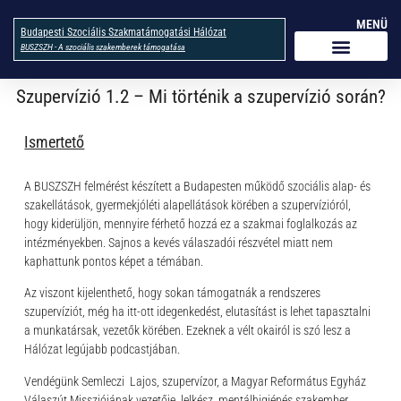
MENÜ
Budapesti Szociális Szakmatámogatási Hálózat
BUSZSZH - A szociális szakemberek támogatása
Szupervízió 1.2 – Mi történik a szupervízió során?
Ismertető
A BUSZSZH felmérést készített a Budapesten működő szociális alap- és
szakellátások, gyermekjóléti alapellátások körében a szupervízióról,
hogy kiderüljön, mennyire férhető hozzá ez a szakmai foglalkozás az
intézményekben. Sajnos a kevés válaszadói részvétel miatt nem
kaphattunk pontos képet a témában.
Az viszont kijelenthető, hogy sokan támogatnák a rendszeres
szupervíziót, még ha itt-ott idegenkedést, elutasítást is lehet tapasztalni
a munkatársak, vezetők körében. Ezeknek a vélt okairól is szó lesz a
Hálózat legújabb podcastjában.
Vendégünk Semleczi Lajos, szupervízor, a Magyar Református Egyház
Válaszút Missziójának vezetője, lelkész, mentálhigiénés szakember.