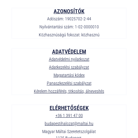
AZONOSÍTÓK
Adószám: 19025702-2-44
Nyilvántartási szám: 1-02-0000010
Közhasznúságú fokozat: közhasznú
ADATVÉDELEM
Adatvédelmi nyilatkozat
Adatkezelési szabályzat
Magatartási kódex
Panaszkezelési szabályzat
Kérelem hozzáférés, titkosítás, álnevesítés
ELÉRHETŐSÉGEK
+36 1 391 47 00
budapestihalozat@maltai.hu
Magyar Máltai Szeretetszolgálat
1125 Budapest,