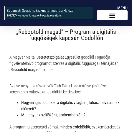
MENÜ
Budapesti Szociális Szakmatámogatási Hálózat
BUSZSZH - A szociális szakemberek támogatása
„Rebootold magad” – Program a digitális
függőségek kapcsán Gödöllőn
A Magyar Máltai Szeretetszolgálat Egyesület gödöllői Fogadója
figyelemfelhívó programot szervez a digitális függőségek témájában,
„
Rebootold magad
” címmel.
Az eseményen a résztvevők Tóth Dániel szakértő segítségével
kereshetnek válaszokat az alábbi kérdésekre:
Hogyan igazodjunk el a digitális világban, kihasználva annak
előnyeit?
Mit tegyünk szülőként, szakemberként?
A programra szeretettel várnak
minden érdeklődőt
, szakembereket és