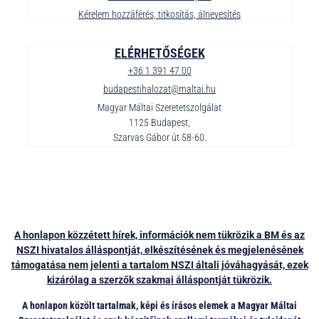
Kérelem hozzáférés, titkosítás, álnevesítés
ELÉRHETŐSÉGEK
+36 1 391 47 00
budapestihalozat@maltai.hu
Magyar Máltai Szeretetszolgálat
1125 Budapest,
Szarvas Gábor út 58-60.
A honlapon közzétett hírek, információk nem tükrözik a BM és az
NSZI hivatalos álláspontját, elkészítésének és megjelenésének
támogatása nem jelenti a tartalom NSZI általi jóváhagyását, ezek
kizárólag a szerzők szakmai álláspontját tükrözik.
A honlapon közölt tartalmak, képi és írásos elemek a Magyar Máltai