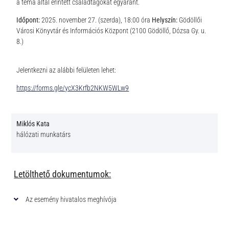
a téma által érintett családtagokat egyaránt.
Időpont:
2025. november 27. (szerda), 18:00 óra
Helyszín:
Gödöllői
Városi Könyvtár és Információs Központ (2100 Gödöllő, Dózsa Gy. u.
8.)
Jelentkezni az alábbi felületen lehet:
https://forms.gle/ycX3Krfb2NKW5WLw9
Miklós Kata
hálózati munkatárs
Letölthető dokumentumok:
Az esemény hivatalos meghívója