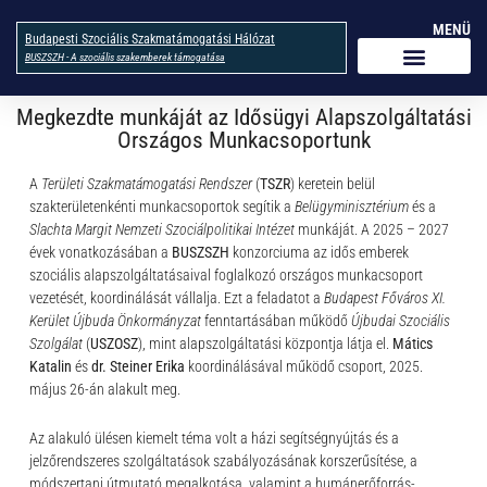
MENÜ
Budapesti Szociális Szakmatámogatási Hálózat
BUSZSZH - A szociális szakemberek támogatása
Megkezdte munkáját az Idősügyi Alapszolgáltatási
Országos Munkacsoportunk
A
Területi Szakmatámogatási Rendszer
(
TSZR
) keretein belül
szakterületenkénti munkacsoportok segítik a
Belügyminisztérium
és a
Slachta Margit Nemzeti Szociálpolitikai Intézet
munkáját. A 2025 – 2027
évek vonatkozásában a
BUSZSZH
konzorciuma az idős emberek
szociális alapszolgáltatásaival foglalkozó országos munkacsoport
vezetését, koordinálását vállalja. Ezt a feladatot a
Budapest Főváros XI.
Kerület Újbuda Önkormányzat
fenntartásában működő
Újbudai Szociális
Szolgálat
(
USZOSZ
), mint alapszolgáltatási központja látja el.
Mátics
Katalin
és
dr. Steiner Erika
koordinálásával működő csoport, 2025.
május 26-án alakult meg.
Az alakuló ülésen kiemelt téma volt a házi segítségnyújtás és a
jelzőrendszeres szolgáltatások szabályozásának korszerűsítése, a
módszertani útmutató megalkotása, valamint a humánerőforrás-