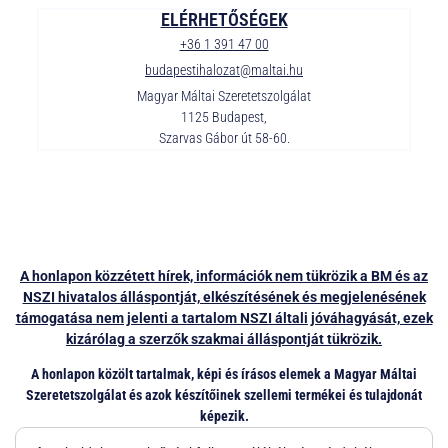
ELÉRHETŐSÉGEK
+36 1 391 47 00
budapestihalozat@maltai.hu
Magyar Máltai Szeretetszolgálat
1125 Budapest,
Szarvas Gábor út 58-60.
A honlapon közzétett hírek, információk nem tükrözik a BM és az
NSZI hivatalos álláspontját, elkészítésének és megjelenésének
támogatása nem jelenti a tartalom NSZI általi jóváhagyását, ezek
kizárólag a szerzők szakmai álláspontját tükrözik.
A honlapon közölt tartalmak, képi és írásos elemek a Magyar Máltai
Szeretetszolgálat és azok készítőinek szellemi termékei és tulajdonát
képezik.
Átvételük, újra közlésük, további felhasználásuk egyéb célokra, a Magyar