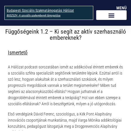
MENÜ
Budapesti Szociális Szakmatámogatási Hálózat
BUSZSZH - A szociális szakemberek támogatása
Függőségeink 1.2 – Ki segít az aktív szerhasználó
embereknek?
Ismertető
A Hálózat podcast-sorozatában ismét az addikcióval érintett emberek és
a szociális szféra specializált segítőinek területére lépünk. Ezúttal arról is
szó lesz, hogyan alakultak át a szerhasználati szokások, és milyen
progresszív megoldások vannak a terület megismerésére? Miben tud
segíteni az alacsonyküszöbű ellátás? Hogyan juthatnak el a
drogproblémával érintett emberek a terápiáig? Hol van ebben szerepe a
szociális ellátásnak? Arról is beszélgetünk, milyen a jó utógondozás.
Első vendégünk Dávid Ferenc, szociológus, a Kék Pont Alapítvány
innovációs csoportjának munkatársa, majd Varga Mónika addiktológiai
konzultáns, pedagógust látogatjuk meg a Drogprevenciós Alapítvány