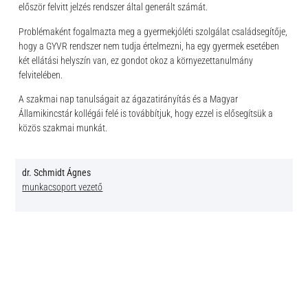
először felvitt jelzés rendszer által generált számát.
Problémaként fogalmazta meg a gyermekjóléti szolgálat családsegítője,
hogy a GYVR rendszer nem tudja értelmezni, ha egy gyermek esetében
két ellátási helyszín van, ez gondot okoz a környezettanulmány
felvitelében.
A szakmai nap tanulságait az ágazatirányítás és a Magyar
Államikincstár kollégái felé is továbbítjuk, hogy ezzel is elősegítsük a
közös szakmai munkát.
dr. Schmidt Ágnes
munkacsoport vezető