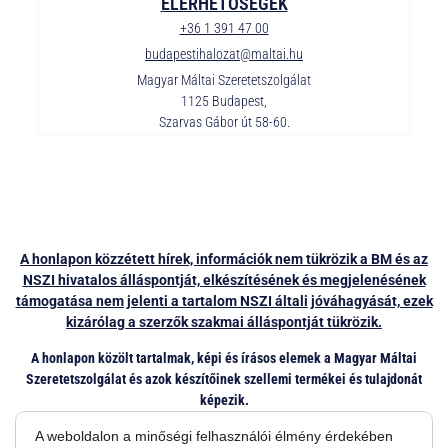
ELÉRHETŐSÉGEK
+36 1 391 47 00
budapestihalozat@maltai.hu
Magyar Máltai Szeretetszolgálat
1125 Budapest,
Szarvas Gábor út 58-60.
A honlapon közzétett hírek, információk nem tükrözik a BM és az
NSZI hivatalos álláspontját, elkészítésének és megjelenésének
támogatása nem jelenti a tartalom NSZI általi jóváhagyását, ezek
kizárólag a szerzők szakmai álláspontját tükrözik.
A honlapon közölt tartalmak, képi és írásos elemek a Magyar Máltai
Szeretetszolgálat és azok készítőinek szellemi termékei és tulajdonát
képezik.
Átvételük, újra közlésük, további felhasználásuk egyéb célokra, a Magyar
A weboldalon a minőségi felhasználói élmény érdekében
Máltai Szeretetszolgálat előzetes engedélye, hozzájárulása nélkül