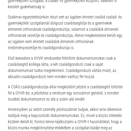
gyermekjóléti szolgálat, a család- és gyermekjóléti központ, valamint a
kerületi gyámhatóság is.
Szakmai egyeztetésünkön részt vett az ügyben érintett család család- és
gyermekjóléti szolgálatnál dolgozó családsegítője és a gyermekek
átmeneti otthonának családgondozója, valamint a családok átmeneti
otthonának vezetője és családgondozója, illetve megkeresésre került egy
az ügyben nem érintett családok átmeneti otthonának
intézményvezetője és családgondozója is.
Első keresésre a GYVR rendszerbe feltöltött dokumentumokat csak a
családsegítő kolléga látta, a két családgondozó csak a saját
dokumentumait tudta megtekinteni. Családgondozó váltás miatt, az
aktuális családgondozó nem minden irathoz fér hozzá.
A CSÁO családgondozója által megküldött jelzést a családsegítő töltötte
fel a GYVR-be, a jelzéshez a rendszer egy sorszámot generál, s minden
további dokumentumot ez alá a szám alá rendel.
Amennyiben az adott személy jelzésszámát tudjuk, akkor arra rákeresve
találjuk meg a kapcsolódó dokumentumokat. Ez, mivel a közös ötletelés
közben derült ki, fontos lenne tájékoztatni a GYVR-t használókat, hogy a
közös munka megkönnyítése érdekében a szolgálat küldje meg az