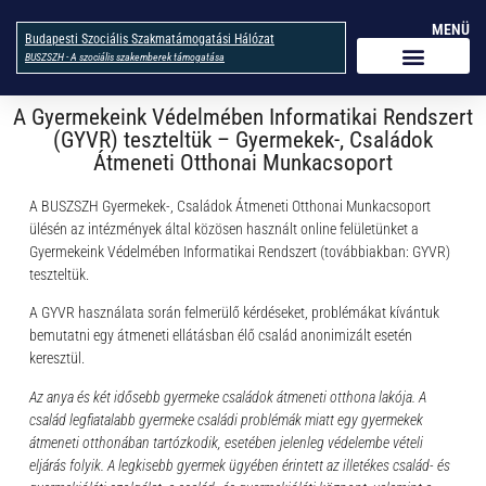
MENÜ
Budapesti Szociális Szakmatámogatási Hálózat
BUSZSZH - A szociális szakemberek támogatása
A Gyermekeink Védelmében Informatikai Rendszert
(GYVR) teszteltük – Gyermekek-, Családok
Átmeneti Otthonai Munkacsoport
A BUSZSZH Gyermekek-, Családok Átmeneti Otthonai Munkacsoport
ülésén az intézmények által közösen használt online felületünket a
Gyermekeink Védelmében Informatikai Rendszert (továbbiakban: GYVR)
teszteltük.
A GYVR használata során felmerülő kérdéseket, problémákat kívántuk
bemutatni egy átmeneti ellátásban élő család anonimizált esetén
keresztül.
Az anya és két idősebb gyermeke családok átmeneti otthona lakója. A
család legfiatalabb gyermeke családi problémák miatt egy gyermekek
átmeneti otthonában tartózkodik, esetében jelenleg védelembe vételi
eljárás folyik. A legkisebb gyermek ügyében érintett az illetékes család- és