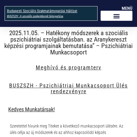
MENÜ
Budapesti Szociális Szakmatámogatási Hálózat
BUSZSZH - A szociális szakemberek támogatása
2025.11.05. – Hatékony módszerek a szociális
pszichiátriai szolgáltatásban. az Aranykereszt
képzési programjainak bemutatása” – Pszichiátriai
Munkacsoport
Meghívó és programterv
BUSZSZH - Pszichiátriai Munkacsoport Ülés
rendezvényre
Kedves Munkatársak!
Szeretettel hívunk meg Titeket a következő munkacsoport ülésére. Az
ülés célja az új módszerek és az ahhoz kapcsolódó képzés