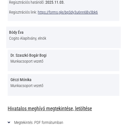
Regisztrációs határidő:
2025.11.03.
Regisztrációs link:
https://forms.gle/bpSdy3u6nn6Bv3bk6
Bódy Éva
Cogito Alapítvány, elnök
Dr. Szaszkó Bogár Bogi
Munkacsoport vezető
Géczi Mónika
Munkacsoport vezető
Hivatalos meghívó megtekintése, letöltése
Megtekintés .PDF formátumban