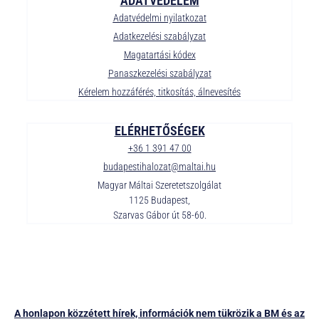
ADATVÉDELEM
Adatvédelmi nyilatkozat
Adatkezelési szabályzat
Magatartási kódex
Panaszkezelési szabályzat
Kérelem hozzáférés, titkosítás, álnevesítés
ELÉRHETŐSÉGEK
+36 1 391 47 00
budapestihalozat@maltai.hu
Magyar Máltai Szeretetszolgálat
1125 Budapest,
Szarvas Gábor út 58-60.
A honlapon közzétett hírek, információk nem tükrözik a BM és az