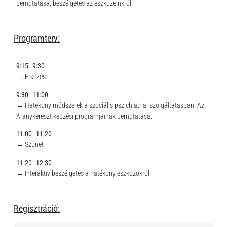
bemutatása, beszélgetés az eszközeinkről.
Programterv:
9:15–9:30
→ Érkezés
9:30–11:00
→ Hatékony módszerek a szociális pszichiátriai szolgáltatásban. Az
Aranykereszt képzési programjainak bemutatása.
11:00–11:20
→ Szünet
11:20–12:30
→ Interaktív beszélgetés a hatékony eszközökről
Regisztráció: