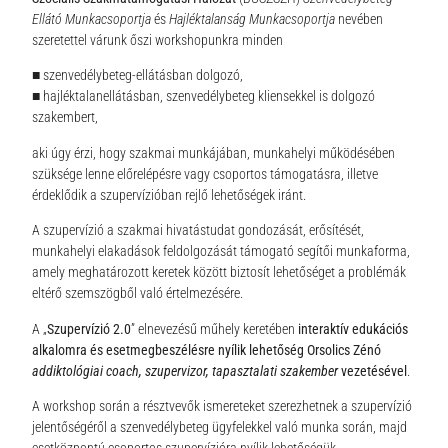
Ellátó Munkacsoportja
és
Hajléktalanság Munkacsoportja
nevében
szeretettel várunk őszi workshopunkra minden
■ szenvedélybeteg-ellátásban dolgozó,
■ hajléktalanellátásban, szenvedélybeteg kliensekkel is dolgozó
szakembert,
aki úgy érzi, hogy szakmai munkájában, munkahelyi működésében
szüksége lenne előrelépésre vagy csoportos támogatásra, illetve
érdeklődik a szupervízióban rejlő lehetőségek iránt.
A szupervízió a szakmai hivatástudat gondozását, erősítését,
munkahelyi elakadások feldolgozását támogató segítői munkaforma,
amely meghatározott keretek között biztosít lehetőséget a problémák
eltérő szemszögből való értelmezésére.
A „
Szupervízió 2.0
” elnevezésű műhely keretében
interaktív edukációs
alkalomra és esetmegbeszélésre nyílik lehetőség Orsolics Zénó
addiktológiai coach, szupervizor, tapasztalati szakember
vezetésével
.
A workshop során a résztvevők ismereteket szerezhetnek a szupervízió
jelentőségéről a szenvedélybeteg ügyfelekkel való munka során, majd
esetközpontú csoportos szupervízióra nyílik lehetőségük.