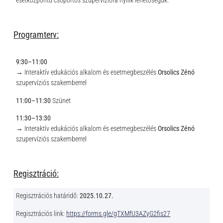
Programterv:
9:30–11:00
→ Interaktív edukációs alkalom és esetmegbeszélés
Orsolics Zénó
szupervíziós szakemberrel
11:00–11:30
Szünet
11:30–13:30
→ Interaktív edukációs alkalom és esetmegbeszélés
Orsolics Zénó
szupervíziós szakemberrel
Regisztráció:
Regisztrációs határidő:
2025.10.27.
Regisztrációs link:
https://forms.gle/gTXMfU3AZyG2fis27