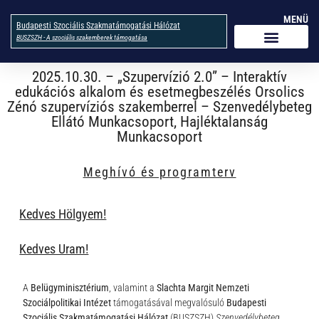
MENÜ
Budapesti Szociális Szakmatámogatási Hálózat
BUSZSZH - A szociális szakemberek támogatása
2025.10.30. – „Szupervízió 2.0” – Interaktív
edukációs alkalom és esetmegbeszélés Orsolics
Zénó szupervíziós szakemberrel – Szenvedélybeteg
Ellátó Munkacsoport, Hajléktalanság
Munkacsoport
Meghívó és programterv
Kedves Hölgyem!
Kedves Uram!
A
Belügyminisztérium
, valamint a
Slachta Margit Nemzeti
Szociálpolitikai Intézet
támogatásával megvalósuló
Budapesti
Szociális Szakmatámogatási Hálózat
(BUSZSZH)
Szenvedélybeteg