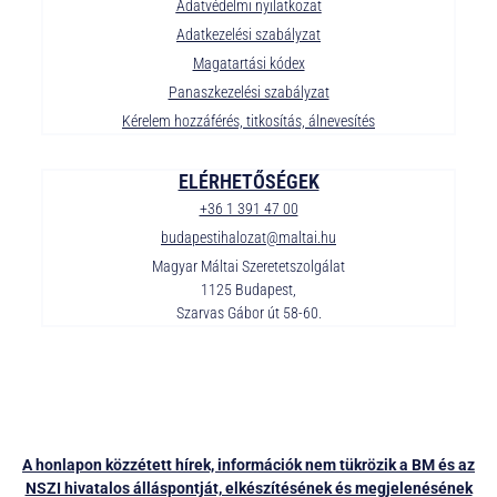
Adatvédelmi nyilatkozat
Adatkezelési szabályzat
Magatartási kódex
Panaszkezelési szabályzat
Kérelem hozzáférés, titkosítás, álnevesítés
ELÉRHETŐSÉGEK
+36 1 391 47 00
budapestihalozat@maltai.hu
Magyar Máltai Szeretetszolgálat
1125 Budapest,
Szarvas Gábor út 58-60.
A honlapon közzétett hírek, információk nem tükrözik a BM és az
NSZI hivatalos álláspontját, elkészítésének és megjelenésének