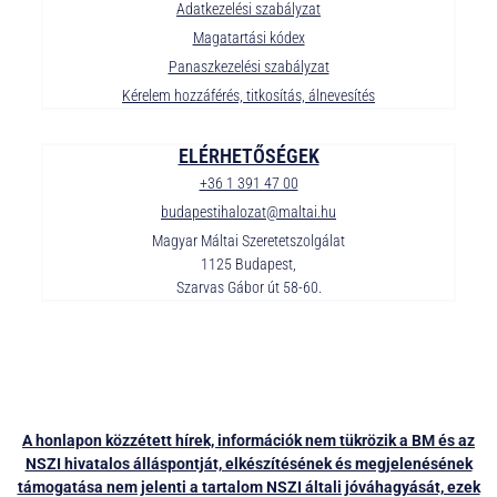
Adatkezelési szabályzat
Magatartási kódex
Panaszkezelési szabályzat
Kérelem hozzáférés, titkosítás, álnevesítés
ELÉRHETŐSÉGEK
+36 1 391 47 00
budapestihalozat@maltai.hu
Magyar Máltai Szeretetszolgálat
1125 Budapest,
Szarvas Gábor út 58-60.
A honlapon közzétett hírek, információk nem tükrözik a BM és az
NSZI hivatalos álláspontját, elkészítésének és megjelenésének
támogatása nem jelenti a tartalom NSZI általi jóváhagyását, ezek