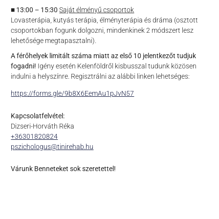
■ 13:00 – 15:30
Saját élményű csoportok
Lovasterápia, kutyás terápia, élményterápia és dráma (osztott
csoportokban fogunk dolgozni, mindenkinek 2 módszert lesz
lehetősége megtapasztalni)
.
A férőhelyek limitált száma miatt az első 10 jelentkezőt tudjuk
fogadni!
Igény esetén Kelenföldről kisbusszal tudunk közösen
indulni a helyszínre. Regisztrálni az alábbi linken lehetséges:
https://forms.gle/9b8X6EemAu1pJvN57
Kapcsolatfelvétel:
Dizseri-Horváth Réka
+36301820824
pszichologus@tinirehab.hu
Várunk Benneteket sok szeretettel!