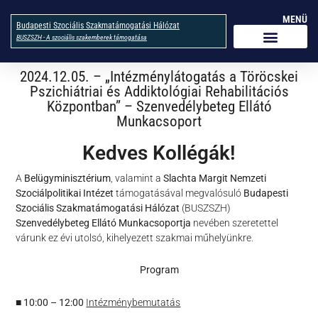
MENÜ
Budapesti Szociális Szakmatámogatási Hálózat
BUSZSZH - A szociális szakemberek támogatása
2024.12.05. – „Intézménylátogatás a Töröcskei
Pszichiátriai és Addiktológiai Rehabilitációs
Központban” – Szenvedélybeteg Ellátó
Munkacsoport
Kedves Kollégák!
A
Belügyminisztérium
, valamint a
Slachta Margit Nemzeti
Szociálpolitikai Intézet
támogatásával megvalósuló
Budapesti
Szociális Szakmatámogatási Hálózat
(BUSZSZH)
Szenvedélybeteg Ellátó Munkacsoportja
nevében szeretettel
várunk ez évi utolsó, kihelyezett szakmai műhelyünkre.
Program
■ 10:00 – 12:00
Intézménybemutatás