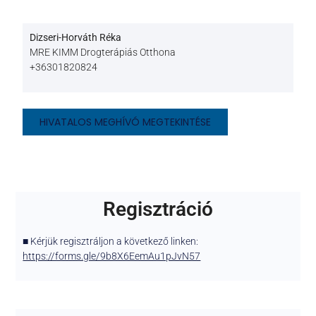
Dizseri-Horváth Réka
MRE KIMM Drogterápiás Otthona
+36301820824
HIVATALOS MEGHÍVÓ MEGTEKINTÉSE
Regisztráció
■ Kérjük regisztráljon a következő linken:
https://forms.gle/9b8X6EemAu1pJvN57