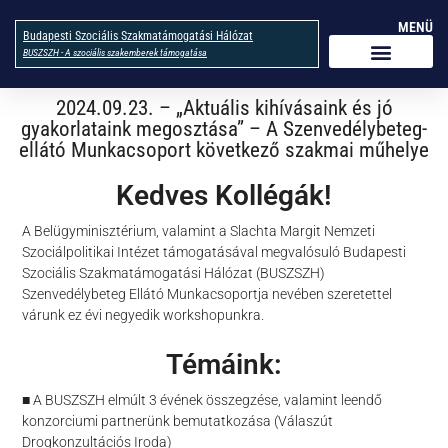
MENÜ
Budapesti Szociális Szakmatámogatási Hálózat
BUSZSZH - A szociális szakemberek támogatása
2024.09.23. – „Aktuális kihívásaink és jó
gyakorlataink megosztása” – A Szenvedélybeteg-
ellátó Munkacsoport következő szakmai műhelye
Kedves Kollégák!
A Belügyminisztérium, valamint a Slachta Margit Nemzeti
Szociálpolitikai Intézet támogatásával megvalósuló Budapesti
Szociális Szakmatámogatási Hálózat (BUSZSZH)
Szenvedélybeteg Ellátó Munkacsoportja nevében szeretettel
várunk ez évi negyedik workshopunkra.
Témáink:
■ A BUSZSZH elmúlt 3 évének összegzése, valamint leendő
konzorciumi partnerünk bemutatkozása (Válaszút
Drogkonzultációs Iroda)