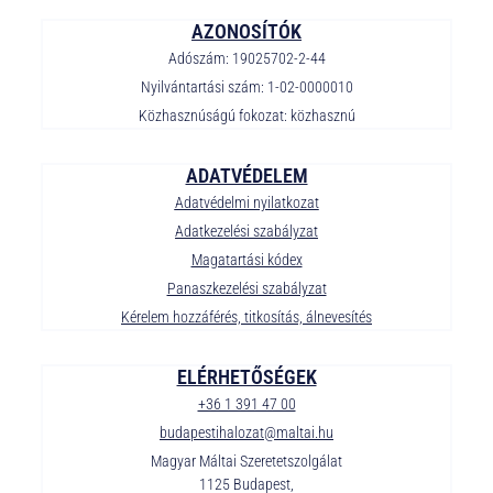
AZONOSÍTÓK
Adószám: 19025702-2-44
Nyilvántartási szám: 1-02-0000010
Közhasznúságú fokozat: közhasznú
ADATVÉDELEM
Adatvédelmi nyilatkozat
Adatkezelési szabályzat
Magatartási kódex
Panaszkezelési szabályzat
Kérelem hozzáférés, titkosítás, álnevesítés
ELÉRHETŐSÉGEK
+36 1 391 47 00
budapestihalozat@maltai.hu
Magyar Máltai Szeretetszolgálat
1125 Budapest,