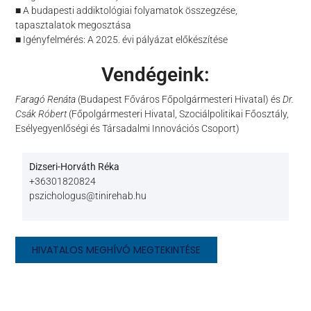
■ A budapesti addiktológiai folyamatok összegzése,
tapasztalatok megosztása
■ Igényfelmérés: A 2025. évi pályázat előkészítése
Vendégeink:
Faragó Renáta
(Budapest Főváros Főpolgármesteri Hivatal) és
Dr.
Csák Róbert
(Főpolgármesteri Hivatal, Szociálpolitikai Főosztály,
Esélyegyenlőségi és Társadalmi Innovációs Csoport)
Dizseri-Horváth Réka
+36301820824
pszichologus@tinirehab.hu
HIVATALOS MEGHÍVÓ MEGTEKINTÉSE