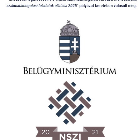
szakmatámogatási feladatok ellátása 2025
” pályázat keretében valósult meg.