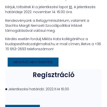
Kérjük, töltsétek ki a jelentkezési lapot
itt
. A jelentkezés
határideje 2022. november 14. 16:00 óra.
Rendezvényünk a Belügyminisztérium, valamint a
Slachta Margit Nemzeti Szociálpolitikai Intézet
támogatásával valósul meg.
Kérdés esetén fordulj Miklós Kata kollégánkhoz a
budapestihalozat@maltai.hu e-mail címen, illetve a +36
70 653-2693 telefonszámon!
MEGHÍVÓ MEGTEKINTÉSE
Regisztráció
■ Jelentkezési határidő: 2022.11.14 16:00