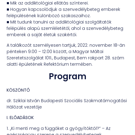
■ Mik az addiktológiai ellátás színterei.
■ Hogyan kapcsolódjuk a szenvedélybeteg emberek
felépülésének különböző szakaszaihoz.
■ Mit tudunk tanulni az addiktológiai szolgáltatók
felépülés alapú szemléletétől, ahol a szenvedélybeteg
emberek a saját életük szakértői.
A találkozót személyesen tartjuk, 2022. november 18-án
pénteken 9:00 – 12:00 között, a Magyar Máltai
Szeretetszolgálat 1011., Budapest, Bem rakpart 28. szám
alatti épületének Refektórium termében.
Program
KÖSZÖNTŐ
dr. Sziklai István Budapesti Szociális Szakmatámogatási
Hálózat vezetője
I. ELŐADÁSOK
1. „Ki menti meg a függőket a gyógyítóktól?” – Az
egészségügy szerepe a szenvedélybetegek