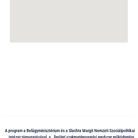
A program a Belügyminisztérium és a Slachta Margit Nemzeti Szociálpolitikai
Intézet támogatásával, a „
Területi szakmatámogatási rendszer működtetése,