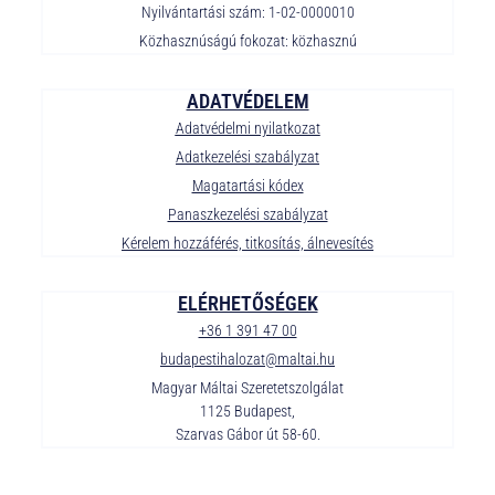
Nyilvántartási szám: 1-02-0000010
Közhasznúságú fokozat: közhasznú
ADATVÉDELEM
Adatvédelmi nyilatkozat
Adatkezelési szabályzat
Magatartási kódex
Panaszkezelési szabályzat
Kérelem hozzáférés, titkosítás, álnevesítés
ELÉRHETŐSÉGEK
+36 1 391 47 00
budapestihalozat@maltai.hu
Magyar Máltai Szeretetszolgálat
1125 Budapest,
Szarvas Gábor út 58-60.