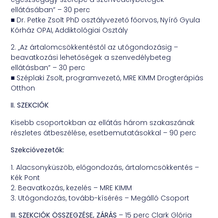
ellátásában” – 30 perc
■ Dr. Petke Zsolt PhD osztályvezető főorvos, Nyírő Gyula
Kórház OPAI, Addiktológiai Osztály
2. „Az ártalomcsökkentéstől az utógondozásig –
beavatkozási lehetőségek a szenvedélybeteg
ellátásban” – 30 perc
■ Széplaki Zsolt, programvezető, MRE KIMM Drogterápiás
Otthon
II. SZEKCIÓK
Kisebb csoportokban az ellátás három szakaszának
részletes átbeszélése, esetbemutatásokkal – 90 perc
Szekcióvezetők:
1. Alacsonyküszöb, előgondozás, ártalomcsökkentés –
Kék Pont
2. Beavatkozás, kezelés – MRE KIMM
3. Utógondozás, tovább-kísérés – Megálló Csoport
III. SZEKCIÓK ÖSSZEGZÉSE, ZÁRÁS
– 15 perc Clark Glória