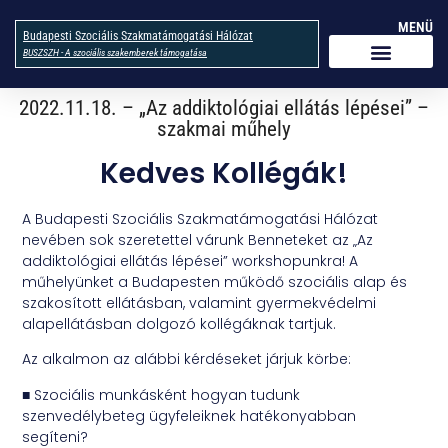
MENÜ
Budapesti Szociális Szakmatámogatási Hálózat
BUSZSZH - A szociális szakemberek támogatása
2022.11.18. – „Az addiktológiai ellátás lépései” –
szakmai műhely
Kedves Kollégák!
A Budapesti Szociális Szakmatámogatási Hálózat
nevében sok szeretettel várunk Benneteket az „Az
addiktológiai ellátás lépései” workshopunkra! A
műhelyünket a Budapesten működő szociális alap és
szakosított ellátásban, valamint gyermekvédelmi
alapellátásban dolgozó kollégáknak tartjuk.
Az alkalmon az alábbi kérdéseket járjuk körbe:
■ Szociális munkásként hogyan tudunk
szenvedélybeteg ügyfeleiknek hatékonyabban
segíteni?